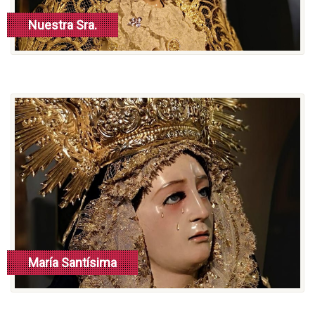
Nuestra Sra.
de la Cabeza
María Santísima
de los Remedios