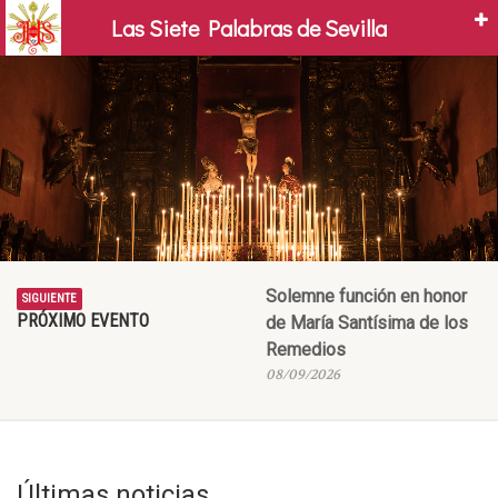
Las Siete Palabras de Sevilla
Solicitud nuevo hermano
Agenda
Solemne función en honor
SIGUIENTE
PRÓXIMO EVENTO
de María Santísima de los
Remedios
08/09/2026
Últimas noticias