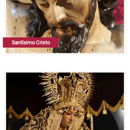
Santísimo Cristo
de las Siete Palabras