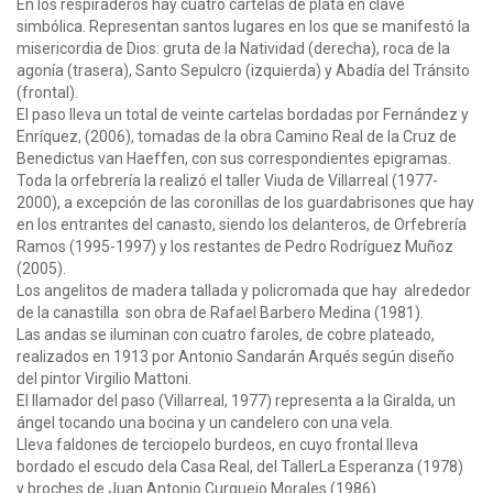
En los respiraderos hay cuatro cartelas de plata en clave
simbólica. Representan santos lugares en los que se manifestó la
misericordia de Dios: gruta de la Natividad (derecha), roca de la
agonía (trasera), Santo Sepulcro (izquierda) y Abadía del Tránsito
(frontal).
El paso lleva un total de veinte cartelas bordadas por Fernández y
Enríquez, (2006), tomadas de la obra Camino Real de la Cruz de
Benedictus van Haeffen, con sus correspondientes epigramas.
Toda la orfebrería la realizó el taller Viuda de Villarreal (1977-
2000), a excepción de las coronillas de los guardabrisones que hay
en los entrantes del canasto, siendo los delanteros, de Orfebrería
Ramos (1995-1997) y los restantes de Pedro Rodríguez Muñoz
(2005).
Los angelitos de madera tallada y policromada que hay alrededor
de la canastilla son obra de Rafael Barbero Medina (1981).
Las andas se iluminan con cuatro faroles, de cobre plateado,
realizados en 1913 por Antonio Sandarán Arqués según diseño
del pintor Virgilio Mattoni.
El llamador del paso (Villarreal, 1977) representa a la Giralda, un
ángel tocando una bocina y un candelero con una vela.
Lleva faldones de terciopelo burdeos, en cuyo frontal lleva
bordado el escudo dela Casa Real, del TallerLa Esperanza (1978)
y broches de Juan Antonio Curquejo Morales (1986).