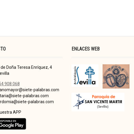
CTO
ENLACES WEB
de Doña Teresa Enríquez, 4
villa
54 908 068
nomayor@siete-palabras.com
taria@siete-palabras.com
domia@siete-palabras.com
nuestra APP