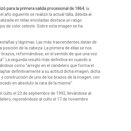
lizó para la primera salida procesional de 1864
, la
 año siguiente se realizó la actual talla, debida al
alizada en telas encoladas destaca un rasgo
jos de color celeste. Sobre esta imagen se ha
pestañas y lágrimas. Las más trascendentes datan de
 posición de la cabeza. La primera de ellas se nos
o y brazos, reformándose, en el sentido de que una vez
ba”. La segunda resultó más definitiva en cuando a
atándose como “arreglo en el candelero que forma el
aptar definitivamente a su actitud dicha imagen, dicha
o y construcción de uno de los brazos de la imagen, con
 tocado en absoluto la cara de la misma”.
del culto el 23 de septiembre de 1992, llevándose al
elero, reponiéndose al culto el 17 de noviembre.