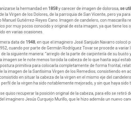
ganizarse la hermandad en
1858
y carecer de imagen de dolorosa,
se uti
e la Virgen de los Dolores, de la parroquia de San Vicente, pero ya para el
Manuel Gutiérrez-Reyes Cano. Imagen de candelero, con mascarilla re
co por muy pocos conocido y original de esta imagen, ya que tiene los o
ido en varias ocasiones.
rimera data de
1948
, en que el imaginero José Sanjuán Navarro colocó 
952, cuando por parte de Germán Rodríguez Tovar se procede a variar la
 de la siguiente manera: “arreglo de la parte de carpintería de su bust
la imagen se le note menos torcida la cabeza de lo que hasta aquí esta
a postura primitiva para colocarla completamente de forma frontal, rel
e la imagen de la Santísima Virgen de los Remedios; consistiendo en ad
consistido en situar la cabeza de la virgen en el mismo eje del candeler
el perfil de la virgen ha sido notablemente mejorado, y sin que haya sido
se quiso recuperar la posición original de la cabeza, para ello se retiró 
del imaginero Jesús Curquejo Murillo, que le hizo además un nuevo cand