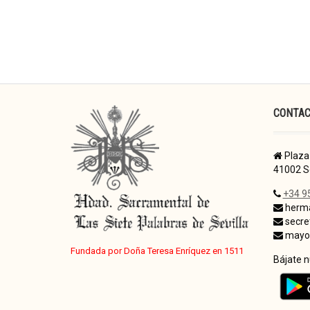
CONTA
Plaza 
41002 Se
+34 9
herma
secre
mayor
Fundada por Doña Teresa Enríquez en 1511
Bájate 