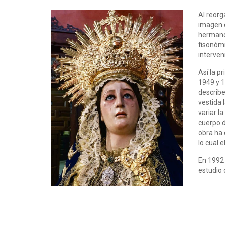
Al reor
imagen d
hermano 
fisonómi
interven
Así la p
1949 y 1
describe
vestida 
variar l
cuerpo d
obra ha 
lo cual 
En 1992 
estudio 