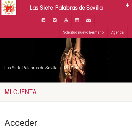
Las Siete Palabras de Sevilla
Solicitud nuevo hermano
Agenda
Las Siete Palabras de Sevilla
Mi cuenta
MI CUENTA
Acceder