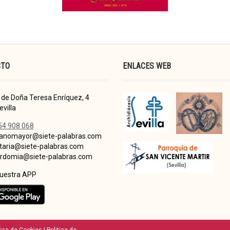
CTO
ENLACES WEB
de Doña Teresa Enríquez, 4
villa
54 908 068
nomayor@siete-palabras.com
taria@siete-palabras.com
domia@siete-palabras.com
nuestra APP