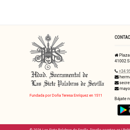
CONTA
Plaza 
41002 Se
+34 9
herma
secre
mayor
Fundada por Doña Teresa Enríquez en 1511
Bájate 