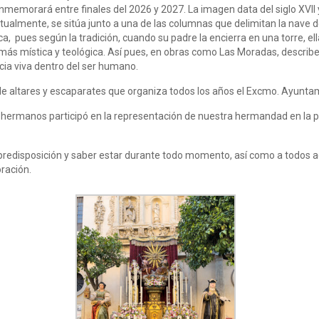
memorará entre finales del 2026 y 2027. La imagen data del siglo XVII 
ualmente, se sitúa junto a una de las columnas que delimitan la nave de 
 pues según la tradición, cuando su padre la encierra en una torre, ell
 más mística y teológica. Así pues, en obras como Las Moradas, describe 
ia viva dentro del ser humano.
o de altares y escaparates que organiza todos los años el Excmo. Ayuntam
de hermanos participó en la representación de nuestra hermandad en la 
edisposición y saber estar durante todo momento, así como a todos aqu
ración.