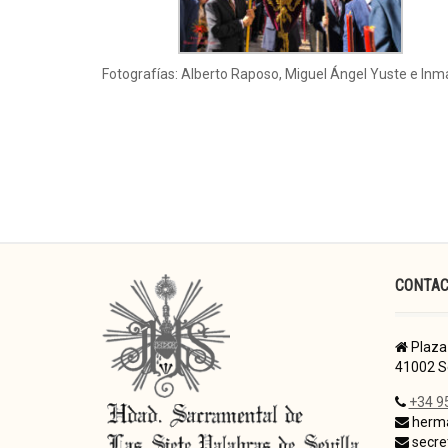
Fotografías: Alberto Raposo, Miguel Ángel Yuste e Inm
CONTA
Plaza 
41002 Se
+34 9
herma
secre