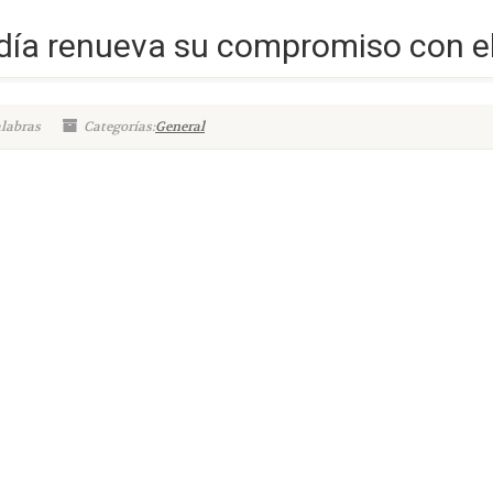
adía renueva su compromiso con el
alabras
Categorías:
General