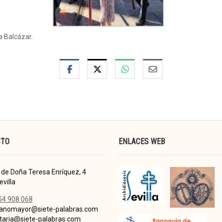
a Balcázar.
CTO
ENLACES WEB
de Doña Teresa Enríquez, 4
villa
54 908 068
nomayor@siete-palabras.com
taria@siete-palabras.com