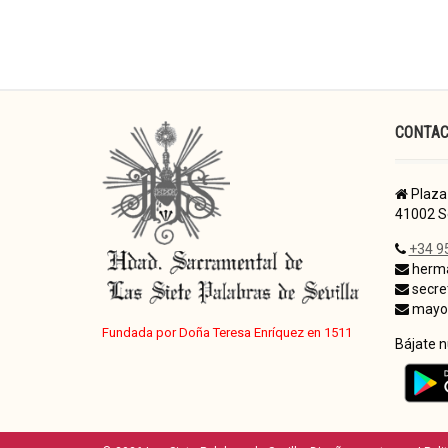
CONTA
Plaza 
41002 Se
+34 9
herma
secre
mayor
Fundada por Doña Teresa Enríquez en 1511
Bájate 