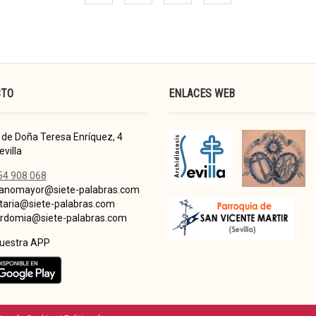
CTO
ENLACES WEB
de Doña Teresa Enríquez, 4
villa
54 908 068
nomayor@siete-palabras.com
taria@siete-palabras.com
domia@siete-palabras.com
nuestra APP