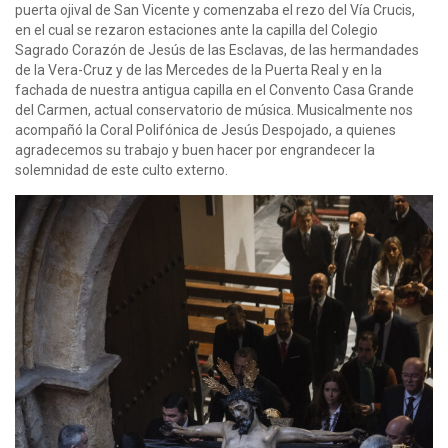
puerta ojival de San Vicente y comenzaba el rezo del Vía Crucis,
en el cual se rezaron estaciones ante la capilla del Colegio
Sagrado Corazón de Jesús de las Esclavas, de las hermandades
de la Vera-Cruz y de las Mercedes de la Puerta Real y en la
fachada de nuestra antigua capilla en el Convento Casa Grande
del Carmen, actual conservatorio de música. Musicalmente nos
acompañó la Coral Polifónica de Jesús Despojado, a quienes
agradecemos su trabajo y buen hacer por engrandecer la
solemnidad de este culto externo.