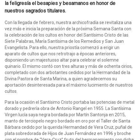
la feligresía el besapies y besamanos en honor de
nuestros sagrados titulares.
Con la llegada de febrero, nuestra archicofradía se revitaliza una
vez más e inicia la preparación de la próxima Semana Santa con
la celebración de los cultos en honor del Santísimo Cristo de las
Siete Palabras, María Santísima de los Remedios y San Juan
Evangelista. Para ello, nuestra priostía comenzó a erigir un
aparato de cultos que nos retrotrajo a épocas anteriores,
disponiendo un majestuoso altar para celebrar el solemne
quinario. El mismo contó con tres alturas y más de ochenta cirios,
completado con dos arbotantes cedidos por la Hermandad de la
Divina Pastora de Santa Marina, a quien agradecemos su
aportación desinteresada para el máximo lucimiento de nuestros
cultos.
Para la ocasión el Santísimo Cristo portaba las potencias de metal
dorado y pedrería obra de Antonio Rangel en 1955. La Santísima
Virgen lucía saya negra bordada por Martín Santonja en 2015,
manto de terciopelo negro bordado en oro por el Taller de Santa
Bárbara cedido por la querida Hermandad de Vera Cruz, puñal de
plata sobredorada de Hijos de Juan Fernández en 1996 y broche
con el nombre de “Vera-Cruz” fruto del hermanamiento con dicha