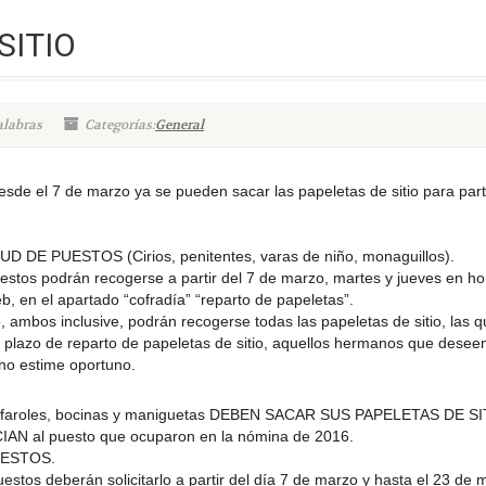
SITIO
alabras
Categorías:
General
desde el 7 de marzo ya se pueden sacar las papeletas de sitio para part
E PUESTOS (Cirios, penitentes, varas de niño, monaguillos).
uestos podrán recogerse a partir del 7 de marzo, martes y jueves e
n ho
b, en el apartado “cofradía” “reparto de papeletas”.
ambos inclusive, podrán recogerse todas las papeletas de sitio, las q
 plazo de reparto de papeletas de sitio, aquellos hermanos que deseen 
rno estime oportuno.
a, faroles, bocinas y maniguetas DEBEN SACAR SUS PAPELETAS DE SITI
IAN al puesto que ocuparon en la nómina de 2016.
UESTOS.
os deberán solicitarlo a partir del día 7 de marzo y hasta el 23 de 