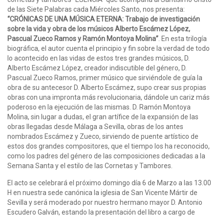
de las Siete Palabras cada Miércoles Santo, nos presenta:
“CRÓNICAS DE UNA MÚSICA ETERNA: Trabajo de investigación
sobre la vida y obra de los músicos Alberto Escámez López,
Pascual Zueco Ramos y Ramón Montoya Molina”
. En esta trilogía
biográfica, el autor cuenta el principio y fin sobre la verdad de todo
lo acontecido en las vidas de estos tres grandes músicos, D.
Alberto Escámez López, creador indiscutible del género, D.
Pascual Zueco Ramos, primer músico que sirviéndole de guía la
obra de su antecesor D. Alberto Escámez, supo crear sus propias
obras con una impronta más revolucionaria, dándole un cariz más
poderoso en la ejecución de las mismas. D. Ramón Montoya
Molina, sin lugar a dudas, el gran artífice de la expansión de las
obras llegadas desde Málaga a Sevilla, obras de los antes
nombrados Escámez y Zueco, sirviendo de puente artístico de
estos dos grandes compositores, que el tiempo los ha reconocido,
como los padres del género de las composiciones dedicadas a la
Semana Santa y el estilo de las Cornetas y Tambores.
El acto se celebrará el próximo domingo día 6 de Marzo a las 13.00
H en nuestra sede canónica la iglesia de San Vicente Mártir de
Sevilla y será moderado por nuestro hermano mayor D. Antonio
Escudero Galván, estando la presentación del libro a cargo de