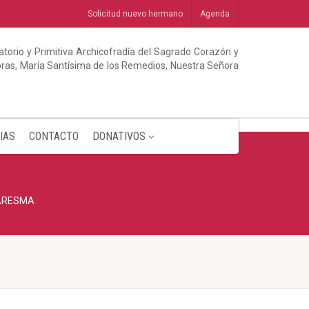
Solicitud nuevo hermano
Agenda
torio y Primitiva Archicofradía del Sagrado Corazón y
abras, María Santísima de los Remedios, Nuestra Señora
IAS
CONTACTO
DONATIVOS
UARESMA