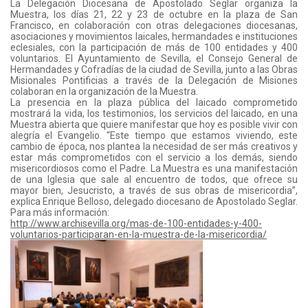
La Delegación Diocesana de Apostolado Seglar organiza la
Muestra, los días 21, 22 y 23 de octubre en la plaza de San
Francisco, en colaboración con otras delegaciones diocesanas,
asociaciones y movimientos laicales, hermandades e instituciones
eclesiales, con la participación de más de 100 entidades y 400
voluntarios. El Ayuntamiento de Sevilla, el Consejo General de
Hermandades y Cofradías de la ciudad de Sevilla, junto a las Obras
Misionales Pontificias a través de la Delegación de Misiones
colaboran en la organización de la Muestra.
La presencia en la plaza pública del laicado comprometido
mostrará la vida, los testimonios, los servicios del laicado, en una
Muestra abierta que quiere manifestar que hoy es posible vivir con
alegría el Evangelio. “Este tiempo que estamos viviendo, este
cambio de época, nos plantea la necesidad de ser más creativos y
estar más comprometidos con el servicio a los demás, siendo
misericordiosos como el Padre. La Muestra es una manifestación
de una Iglesia que sale al encuentro de todos, que ofrece su
mayor bien, Jesucristo, a través de sus obras de misericordia”,
explica Enrique Belloso, delegado diocesano de Apostolado Seglar.
Para más información:
http://www.archisevilla.org/mas-de-100-entidades-y-400-
voluntarios-participaran-en-la-muestra-de-la-misericordia/