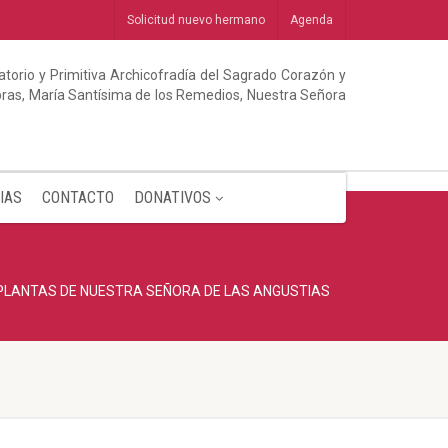
Solicitud nuevo hermano
Agenda
torio y Primitiva Archicofradía del Sagrado Corazón y
abras, María Santísima de los Remedios, Nuestra Señora
IAS
CONTACTO
DONATIVOS
 PLANTAS DE NUESTRA SEÑORA DE LAS ANGUSTIAS