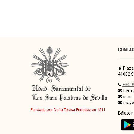
CONTA
Plaza 
41002 Se
+34 9
herma
secre
mayor
Fundada por Doña Teresa Enríquez en 1511
Bájate 