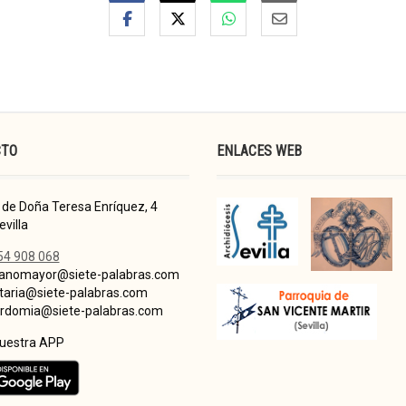
CTO
ENLACES WEB
de Doña Teresa Enríquez, 4
villa
54 908 068
nomayor@siete-palabras.com
taria@siete-palabras.com
domia@siete-palabras.com
nuestra APP