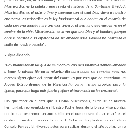
fuente de alegría, de serenidad y de paz. Es condición para nuestra salvación.
Misericordia: es la palabra que revela el misterio de la Santísima Trinidad.
Misericordia: es el acto último y supremo con el cual Dios viene a nuestro
encuentro. Misericordia: es la ley fundamental que habita en el corazón de
cada persona cuando mira con ojos sinceros al hermano que encuentra en el
camino de la vida. Misericordia: es la vía que une Dios y el hombre, porque
abre el corazón a la esperanza de ser amados para siempre no obstante el
límite de nuestro pecado”
.
Y sigue diciendo:
“Hay momentos en los que de un modo mucho más intenso estamos llamados
a tener la mirada fija en la misericordia para poder ser también nosotros
mismos signo eficaz del obrar del Padre. Es por esto que he anunciado un
Jubileo Extraordinario de la Misericordia como tiempo propicio para la
Iglesia, para que haga más fuerte y eficaz el testimonio de los creyentes”.
Hay que tener en cuenta que la Divina Misericordia, es titular de nuestra
hermandad, representada en Nuestro Padre Jesús de la Divina Misericordia,
por lo que, tendremos un año Jubilar en el que nuestro Titular estará en el
centro de nuestra devoción. La Junta de Gobierno, ha planteado en el último
Consejo Parroquial, diversos actos para realizar durante el año Jubilar, entre