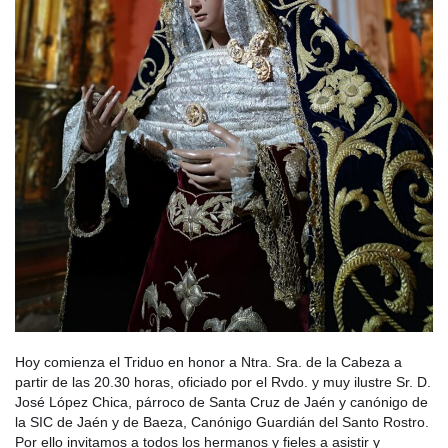
Hoy comienza el Triduo en honor a Ntra. Sra. de la Cabeza a
partir de las 20.30 horas, oficiado por el Rvdo. y muy ilustre Sr. D.
José López Chica, párroco de Santa Cruz de Jaén y canónigo de
la SIC de Jaén y de Baeza, Canónigo Guardián del Santo Rostro.
Por ello invitamos a todos los hermanos y fieles a asistir y