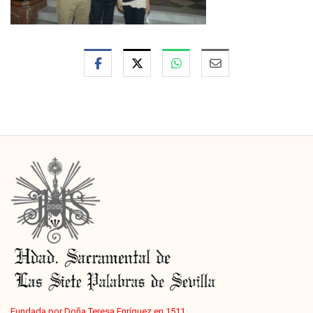
Fundada por Doña Teresa Enríquez en 1511