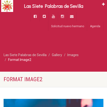
Las Siete Palabras de Sevilla
Solicitud nuevo hermano
Agenda
Las Siete Palabras de Sevilla
Gallery
Images
Format Image2
FORMAT IMAGE2