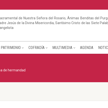
acramental de Nuestra Señora del Rosario, Ánimas Benditas del Purga
dre Jesús de la Divina Misericordia, Santísimo Cristo de las Siete Pal
angelista
PATRIMONIO
COFRADÍA
MULTIMEDIA
AGENDA
NOTIC
sa de hermandad