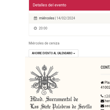
Detalles del evento
miércoles
| 14/02/2024
20:00
Miércoles de ceniza
AHORRE EVENTO AL CALENDARIO
CONT
Pla
41002
+34
her
sec