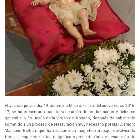
El pasado jueves día 19, durante la Misa de inicio del nuevo curso 2016-
17, se ha presentado para la veneración de los hermanos y fieles en
general el Niño Jesús de la Virgen del Rosario, después de haber sido
sometido a un proceso de restauración muy necesario por N.H.D. Pedro
Manzano Beltrán, que ha realizado un magnífico trabajo, devolviendo
todo su esplendor a tan magnífica representación de Jesús niño. Al