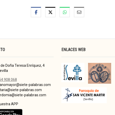
CTO
ENLACES WEB
de Doña Teresa Enríquez, 4
villa
54 908 068
nomayor@siete-palabras.com
taria@siete-palabras.com
domia@siete-palabras.com
nuestra APP