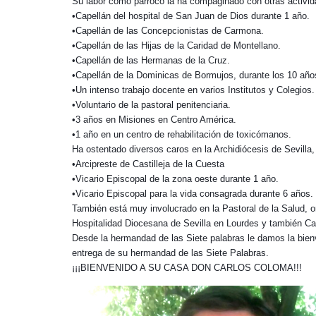
Su labor como párroco la ha compaginado con otras activid
•Capellán del hospital de San Juan de Dios durante 1 año.
•Capellán de las Concepcionistas de Carmona.
•Capellán de las Hijas de la Caridad de Montellano.
•Capellán de las Hermanas de la Cruz.
•Capellán de la Dominicas de Bormujos, durante los 10 año
•Un intenso trabajo docente en varios Institutos y Colegios.
•Voluntario de la pastoral penitenciaria.
•3 años en Misiones en Centro América.
•1 año en un centro de rehabilitación de toxicómanos.
Ha ostentado diversos caros en la Archidiócesis de Sevilla,
•Arcipreste de Castilleja de la Cuesta
•Vicario Episcopal de la zona oeste durante 1 año.
•Vicario Episcopal para la vida consagrada durante 6 años.
También está muy involucrado en la Pastoral de la Salud, o
Hospitalidad Diocesana de Sevilla en Lourdes y también Cap
Desde la hermandad de las Siete palabras le damos la bienv
entrega de su hermandad de las Siete Palabras.
¡¡¡BIENVENIDO A SU CASA DON CARLOS COLOMA!!!