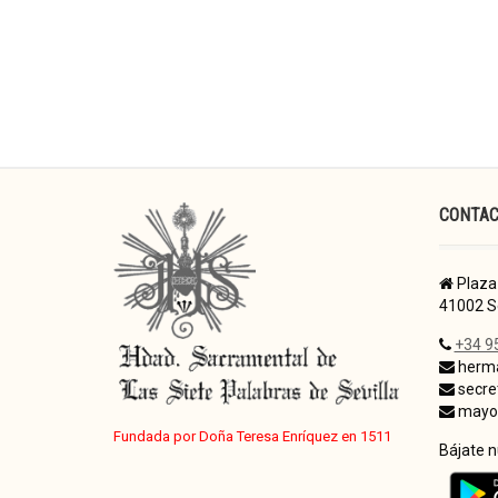
CONTA
Plaza 
41002 Se
+34 9
herma
secre
mayor
Fundada por Doña Teresa Enríquez en 1511
Bájate 