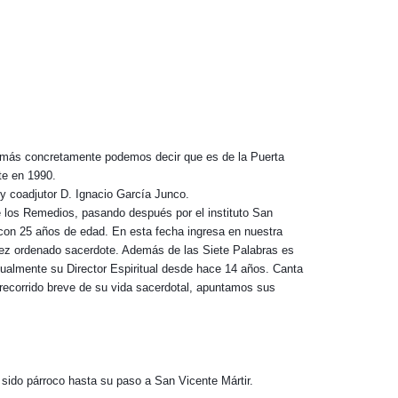
a, más concretamente podemos decir que es de la Puerta
te en 1990.
 y coadjutor D. Ignacio García Junco.
de los Remedios, pasando después por el instituto San
 con 25 años de edad. En esta fecha ingresa en nuestra
ez ordenado sacerdote. Además de las Siete Palabras es
ualmente su Director Espiritual desde hace 14 años. Canta
 recorrido breve de su vida sacerdotal, apuntamos sus
 sido párroco hasta su paso a San Vicente Mártir.