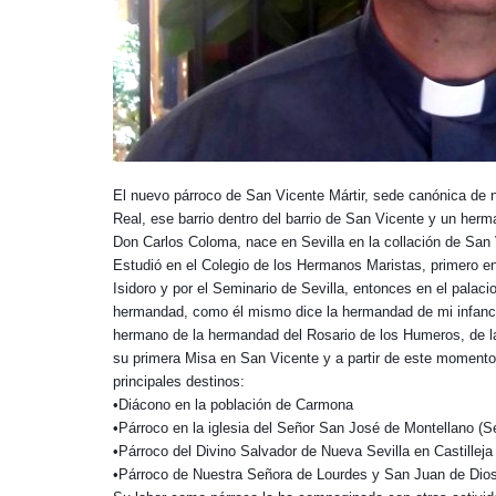
El nuevo párroco de San Vicente Mártir, sede canónica de 
Real, ese barrio dentro del barrio de San Vicente y un he
Don Carlos Coloma, nace en Sevilla en la collación de San 
Estudió en el Colegio de los Hermanos Maristas, primero en 
Isidoro y por el Seminario de Sevilla, entonces en el pal
hermandad, como él mismo dice la hermandad de mi infanci
hermano de la hermandad del Rosario de los Humeros, de la
su primera Misa en San Vicente y a partir de este momento 
principales destinos:
•Diácono en la población de Carmona
•Párroco en la iglesia del Señor San José de Montellano (Se
•Párroco del Divino Salvador de Nueva Sevilla en Castilleja
•Párroco de Nuestra Señora de Lourdes y San Juan de Dios e