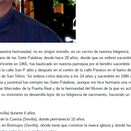
nuestra hermandad, no es ningún extraño, es un vecino de nuestra feligresí
rmano de las Siete Palabras desde hace 28 años, desde que se ordenó sacerdo
Vicente en 1965, fue bautizado en nuestra parroquia por el bendito sacerdote
la calle San P ablo y después en el centro de la calle Paraíso en el barrio 
acio de San Telmo. Se ordena como diácono a los 24 años y sacerdote en 1990
a y juventud fue siempre las Siete Palabras, aunque me hice hermano una v
s Mercedes de la Puerta Real y de la hermandad del Museo de la que es act
su ministerio se desarrolla lejos de su feligresía de nacimiento, haciendo un
villa) durante 6 años.
 de la Cuesta (Sevilla), donde permaneció 10 años.
n Bormujos (Sevilla), donde tiene que construir la nueva iglesia y donde ha