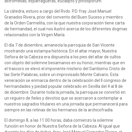
astromelias, esparragueras, eucalipto y pittosporum.
La cátedra, estuvo a cargo del Rvdo. P.D. fray José Manuel
Granados Rivera, prior del convento del Buen Suceso y miembro
de la Orden Carmelita, con la que nuestra corporación tiene carta
de hermandad, el cual nos ilustró acerca de los diferentes dogmas
relacionados con la Virgen María.
El día 7 de diciembre, amanecía la parroquia de San Vicente
mostrando una estampa histórica. En el altar mayor, Nuestra
Señora de la Cabeza era dispuesta a los pies del altar de cultos
con objeto del solemne besamanos en su honor, mientras que en
el trascoro se elevó el imponente misterio del Santísimo Cristo de
las Siete Palabras, sobre un improvisado Monte Calvario. Esta
veneración se enmarca dentro de la celebración del II congreso de
hermandades y piedad popular celebrado en Sevilla del 4 al 8 de
de diciembre. Durante toda la jornada, la parroquia se convirtió en
un reguero de fieles y devotos que se acercaron a contemplar a
nuestros sagrados titulares en una jornada que permanecerá para
siempre en las retinas de los hermanos de la archicofradía.
El domingo 8, a las 11.00 horas, daba comienzo la solemne
función en honor de Nuestra Señora de la Cabeza. Al igual que
durante los días de triduo, fray José Manuel Granados Rivera, al