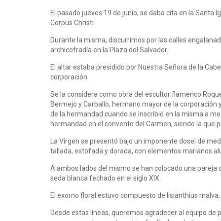
El pasado jueves 19 de junio, se daba cita en la Sant
Corpus Christi.
Durante la misma, discurrimos por las calles engalanada
archicofradía en la Plaza del Salvador.
El altar estaba presidido por Nuestra Señora de la Cabeza
corporación.
Se la considera como obra del escultor flamenco Roque
Bermejo y Carballo, hermano mayor de la corporación y a
de la hermandad cuando se inscribió en la misma a media
hermandad en el convento del Carmen, siendo la que pre
La Virgen se presentó bajo un imponente dosel de medio
tallada, estofada y dorada, con elementos marianos alus
A ambos lados del mismo se han colocado una pareja de á
seda blanca fechado en el siglo XIX.
El exorno floral estuvo compuesto de lisianthius malva,
Desde estas líneas, queremos agradecer al equipo de pr