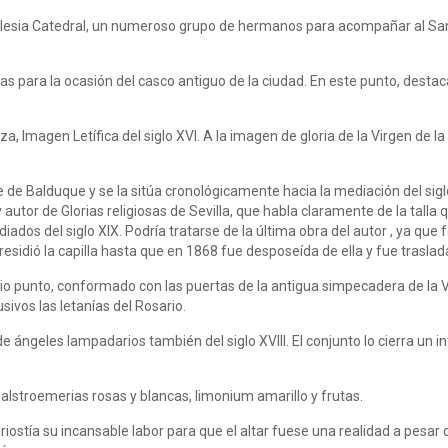
a Iglesia Catedral, un numeroso grupo de hermanos para acompañar al Sa
s para la ocasión del casco antiguo de la ciudad. En este punto, destaca
, Imagen Letífica del siglo XVI. A la imagen de gloria de la Virgen de la
 de Balduque y se la sitúa cronológicamente hacia la mediación del sig
utor de Glorias religiosas de Sevilla, que habla claramente de la talla
dos del siglo XIX. Podría tratarse de la última obra del autor , ya que 
sidió la capilla hasta que en 1868 fue desposeída de ella y fue traslad
 punto, conformado con las puertas de la antigua simpecadera de la Virg
ivos las letanías del Rosario.
ngeles lampadarios también del siglo XVIII. El conjunto lo cierra un in
 alstroemerias rosas y blancas, limonium amarillo y frutas.
iostía su incansable labor para que el altar fuese una realidad a pesar