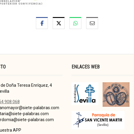
CTO
ENLACES WEB
de Doña Teresa Enríquez, 4
villa
54 908 068
nomayor@siete-palabras.com
taria@siete-palabras.com
domia@siete-palabras.com
nuestra APP