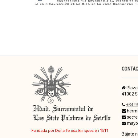
CONTA
Plaza 
41002 Se
+34 9
herma
secre
mayor
Fundada por Doña Teresa Enríquez en 1511
Bájate 