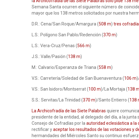
l
a Archicofradía de las Siete Palabras sólo pide 138 me
Semana Santa ocurren el siguiente número de coinciden
mayor que los 138 metros solicitados por nuestra he
D.R.: Cena/San Roque/Amargura (
508 m
)
tres cofradía
L.S.: Polígono San Pablo/Redención (
370 m
)
L.S.: Vera-Cruz/Penas (
566 m
)
J.S.: Valle/Pasión (
138 m
)
M.: Calvario/Esperanza de Triana (
558 m
)
V.S.: Carretería/Soledad de San Buenaventura (
106 m
)
V.S.: San Isidoro/Montserrat (
100 m
)/La Mortaja (
138 
S.S.: Servitas/La Trinidad (
370 m
)/Santo Entierro (
138
La Archicofradía de las Siete Palabras
quiere comunicar
presidente de la entidad, al delegado del día, a la jun
Consejo de Cofradías por la
autoridad eclesiástica a l
rectificar y
aceptar los resultados de las votaciones y
hermandades del Miércoles Santo su continuo esfuerzo 