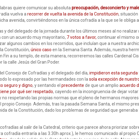
Palabras quiere comunicar su absoluta
preocupación, desconcierto y mal
radía vuelva a
recorrer de vuelta la avenida de la Constitución
, situació
cha avenida, convirtiéndonos en la única cofradía a la que se le obliga a
s y del delegado de la jornada durante los últimos meses al no realizar
 con un acuerdo muy mayoritario,
7 votos a favor,
continuar el mismo o
r algunos cambios en los recorridos, que incluían que a nuestra archic
la Constitución,
único caso
en la Semana Santa. Además, nuestra herma
en Fin a su templo, de esta manera, recorreremos las calles Cardenal Cis
r la calle Jesús del Gran Poder.
del Consejo de Cofradías y el delegado del día,
impidieron esta segunda 
todo lo expresado por las hermandades con la
sola excepción de nuestro
o seguro y digno
, y sentando el
precedente
de que un amplio
acuerdo 
tiene por qué ser respetado
, cayendo en la incongruencia de dejar votar 
 y no respetando las propias normas que el pleno de hermanos mayores
l propio Consejo. Además, tras la pasada Semana Santa, el mismo pres
a de la Constitución, dado los problemas de seguridad que generaba tan
cofradías al salir de la Catedral, criterio que parece ahora priorizar so
a cofradía entraría a las 3.30h aprox.), le hemos comunicado al propio 