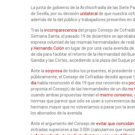
La junta de gobierno de la Archicofradía de las Siete 
de Sevilla, por su decisión
unilateral
de que nuestra cof
además de la del público y trabajadores presentes en di
Tras la
incomparecencia
del propio Consejo de Cofradía
Semana Santa, el pasado 19 de diciembre se aprobaba
expresa voluntad de las mismas hermandades de realiza
y Hernando Colón
en lugar de por una vacía avenida de 
de ida para facilitar el retorno de la Hermandad del Bu
Gavidia y las Cortes, accediendo a la plaza del Duque po
Ante la
sorpresa
de todos los presentes, el presidente 
públicamente, el Consejo de Cofradías decidió apoyar 
día
había reconocido el día 19 que ese recorrido era
poc
proponía el Consejo) de las hermandades de un día
no 
cuando ambas propuestas tenían el
mismo consenso
,
normas que parece que sólo se usan a conveniencia de
hermano mayor que no volveríamos a pasar por la avenid
los abonados de la avenida.
Ante el argumento del Consejo de
evitar que coincidan
entradas superiores a las 3.00h (calculamos que nuestr