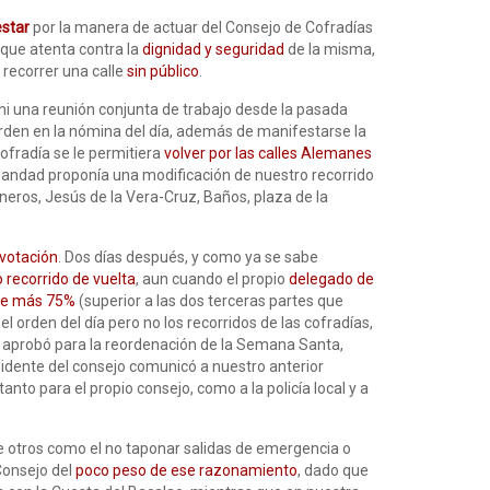
estar
por la manera de actuar del Consejo de Cofradías
n que atenta contra la
dignidad y seguridad
de la misma,
 recorrer una calle
sin público
.
 ni una reunión conjunta de trabajo desde la pasada
rden en la nómina del día, además de manifestarse la
ofradía se le permitiera
volver por las calles Alemanes
ndad proponía una modificación de nuestro recorrido
neros, Jesús de la Vera-Cruz, Baños, plaza de la
votación
. Dos días después, y como ya se sabe
 recorrido de vuelta
, aun cuando el propio
delegado de
de más 75%
(superior a las dos terceras partes que
el orden del día pero no los recorridos de las cofradías,
 aprobó para la reordenación de la Semana Santa,
idente del consejo comunicó a nuestro anterior
to para el propio consejo, como a la policía local y a
bre otros como el no taponar salidas de emergencia o
Consejo del
poco peso de ese razonamiento
, dado que