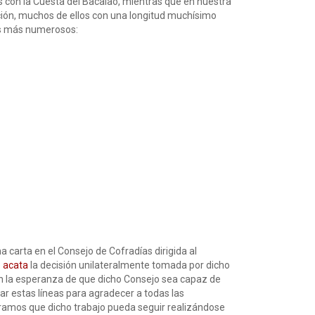
es con la Cuesta del Bacalao, mientras que en nuestra
ción, muchos de ellos con una longitud muchísimo
os más numerosos:
carta en el Consejo de Cofradías dirigida al
e
acata
la decisión unilateralmente tomada por dicho
n la esperanza de que dicho Consejo sea capaz de
r estas líneas para agradecer a todas las
eramos que dicho trabajo pueda seguir realizándose