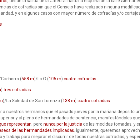
tros
, desde la salida de la Catedral hasta la esquina de la calle Aleman
cias de cofradías sin que el Consejo haya realizado ninguna modifica
rmandad, y en algunos casos con mayor número de cofradías y/o cortej
s
/Cachorro (
558 m
)/La O (
106 m
)
cuatro cofradías
m
)
tres cofradías
 m
)/La Soledad de San Lorenzo (
138 m
)
cuatro cofradías
 a nuestros hermanos que el pasado jueves por la mañana depositó una 
ta superior y al pleno de hermandades de penitencia, manifestándoles qu
a que representan
, pero
nunca por la justicia
de las medidas tomadas, y e
 deseos de las hermandades implicadas
. Igualmente, queremos aprovecha
y trabajo para mejorar el discurrir de todas nuestras cofradías, y esp