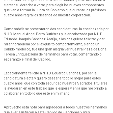
sobre todo por el gran número de hermanos que se acercaron a
ejercer su derecho a votar, para elegir los nuevos componentes
que van a formar la Junta de Gobierno que durante los próximos
cuatro años regirá los destinos de nuestra corporación.
Como sabéis se presentaron dos candidaturas, la encabezada por
N.H.D. Manuel Ángel Porro Gutiérrez y la encabezada por N.H.D.
Eduardo Joaquín Sánchez Araújo, a las dos quiero felicitar y dar
mi enhorabuena por el exquisito comportamiento, siendo un
Cabido modélico, fue una gran alegría ver nuestra Plaza de Doña
Teresa Enríquez llena de hermanos para votar, comentando o
esperanzo el final del Cabildo.
Especialmente felicito a N.H.D. Eduardo Sánchez, por ser la
candidatura electa y quiero desearle todo lo mejor para estos
cuatro años, que con toda seguridad nuestros Sagrados Titulares
le ayudarán en este trabajo que le espera y en la que me brindo a
colaborar en todo lo que esté en mi mano.
Aprovecho esta nota para agradecer a todos nuestros hermanos
que ayer asistieron a este Cabildo de Elecciones y muy