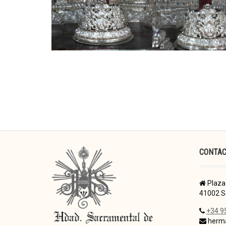
CONTA
Plaza 
41002 Se
+34 9
herma