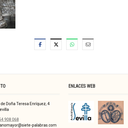
CTO
ENLACES WEB
de Doña Teresa Enríquez, 4
villa
54 908 068
nomayor@siete-palabras.com