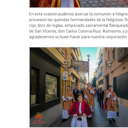
En esta ocasión pudimos acercar la comunión a feligres
procesión las queridas hermandades de la feligresía: 
rojo, libro de reglas, simpecado sacramental flanqueado
de San Vicente, don Carlos Coloma Ruiz. Asimismo, y p
agradecemos su buen hacer para nuestra corporación.