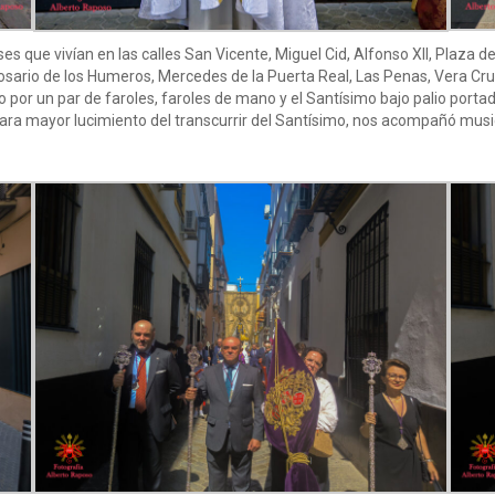
es que vivían en las calles San Vicente, Miguel Cid, Alfonso XII, Plaz
Rosario de los Humeros, Mercedes de la Puerta Real, Las Penas, Vera Cr
 por un par de faroles, faroles de mano y el Santísimo bajo palio portad
ara mayor lucimiento del transcurrir del Santísimo, nos acompañó music