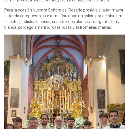
Para la ocasión Nuestra Señora del Rosario presidía el altar mayor
estando compuesto su exorno floral para la salida por delphinium
celeste, gladiolos blancos, crisantemos blancos, margarita ferry
blanca, solidago amarillo, rosas rosas y astromelias malvas.