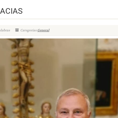
RACIAS
alabras
Categorías:
General