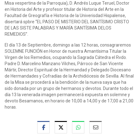
Misa vespertina de la Parroquia), D. Andrés Luque Teruel, Doctor
en Historia del Arte y profesor titular de Historia del Arte en la
Facultad de Greografía e Historia de la Univerisdad Hispalense,
disertará spbre “EL PASO DE MISTERIO DEL SANTÍSIMO CRISTO
DE LAS SISTE PALABRAS Y MARÍA SANTÍSIMA DELOS
REMEDIOS”.
El día 13 de Septiembre, domingo a las 12 horas, consagraremos
SOLEMNE FUNCIÓN en Honor de nuestra Amantísima Titular la
Virgen de los Remedios, ocupando la Sagrada Cátedra el Rvdo.
Padre D. Marcelino Manzano Vilches, Párroco de San Vicente
Mártir, Director Espiritual de la Hermandad y Delegado Diocesano
de Hermandades y Cofradías de la Archidiócesis de Sevilla. Al final
de la Misa se procederá a la bendición de la nueva saya que ha
sido donada por un grupo de hermanos y devotos. Durante todo el
día 13 la venerada imagen permanecerá expuesta en solemne y
devoto Besamanos, en horario de 10,00 a 14,00 y de 17,00 a 21,00
horas.